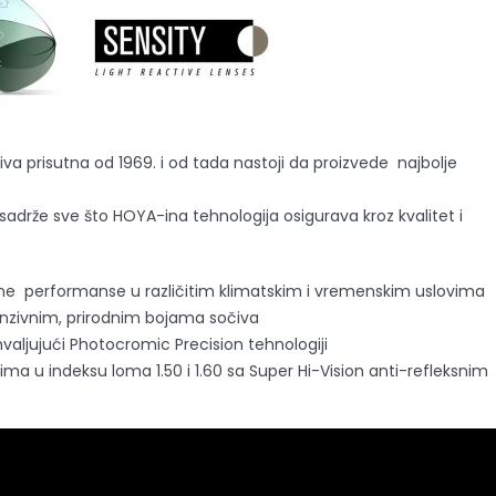
očiva prisutna od 1969. i od tada nastoji da proizvede najbolje
 sadrže sve što HOYA-ina tehnologija osigurava kroz kvalitet i
ntne performanse u različitim klimatskim i vremenskim uslovima
enzivnim, prirodnim bojama sočiva
hvaljujući Photocromic Precision tehnologiji
 u indeksu loma 1.50 i 1.60 sa Super Hi-Vision anti-refleksnim