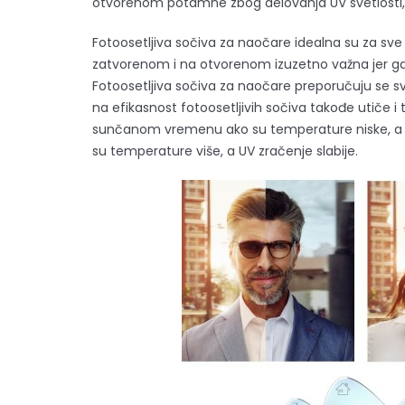
otvorenom potamne zbog delovanja UV svetlosti,
Fotoosetljiva sočiva za naočare idealna su za sve
zatvorenom i na otvorenom izuzetno važna jer gar
Fotoosetljiva sočiva za naočare preporučuju se sv
na efikasnost fotoosetljivih sočiva takođe utiče
sunčanom vremenu ako su temperature niske, a 
su temperature više, a UV zračenje slabije.