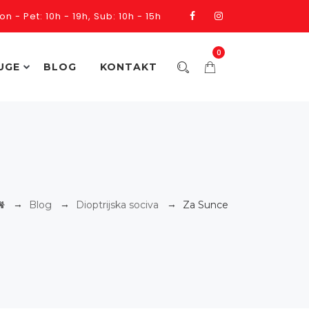
on - Pet: 10h - 19h, Sub: 10h - 15h
0
UGE
BLOG
KONTAKT
→
→
→
Blog
Dioptrijska sociva
Za Sunce