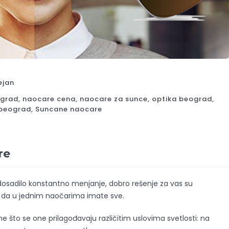
ejan
ograd
,
naocare cena
,
naocare za sunce
,
optika beograd
,
 beograd
,
Suncane naocare
re
 dosadilo konstantno menjanje, dobro rešenje za vas su
u da u jednim naočarima imate sve.
e što se one prilagođavaju različitim uslovima svetlosti: na