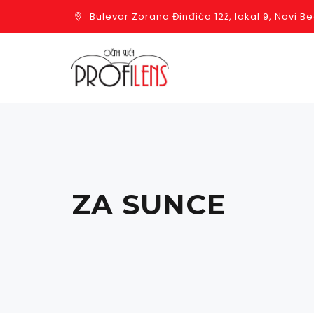
Bulevar Zorana Đinđića 12ž, lokal 9, Novi 
ZA SUNCE