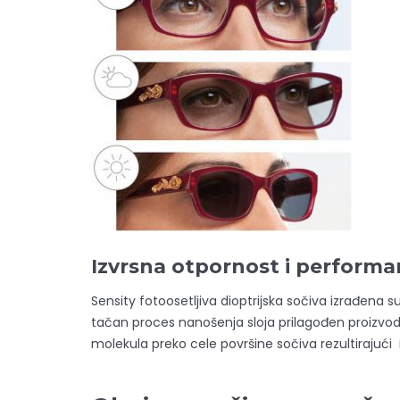
Izvrsna otpornost i performa
Sensity fotoosetljiva dioptrijska sočiva izrađena
tačan proces nanošenja sloja prilagođen proizvodnj
molekula preko cele površine sočiva rezultiraj