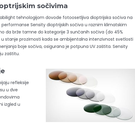
ioptrijskim sočivima
tabilight tehnologijom dovode fotoosetljiva dioptrijska sočiva na
ne performanse Sensity dioptrijskih sočiva u raznim klimatskim
mo da brže tamne do kategorije 3 sunčanih sočiva (do 45%
u stanje prozirnosti kada se ambijentalna intenzivnost svetlosti
enjanja boje sočiva, osigurana je potpuna UV zaštita. Sensity
u zaštitu.
je
jaju refleksije
 su u dve
trendovima
i izgled u