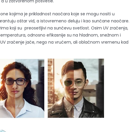
 a u zatvorenom posvetle.
 one kojima je prikladnost naočara koje se mogu nositi u
antuju oštar vid, a istovremeno deluju i kao sunčane naočare.
ima koji su preosetljivi na sunčevu svetlost. Osim UV zračenja,
 i temperatura, odnosno efikasnije su na hladnom, snežnom i
UV zračenje jače, nego na vrućem, ali oblačnom vremenu kad