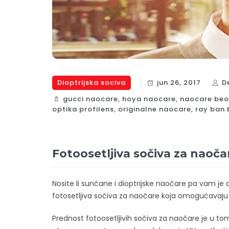
Dioptrijska sociva
jun 26, 2017
D
gucci naocare
,
hoya naocare
,
naocare be
optika profilens
,
originalne naocare
,
ray ban
Fotoosetljiva sočiva za naoča
Nosite li sunčane i dioptrijske naočare pa vam je
fotosetljiva sočiva za naočare koja omogućavaj
Prednost fotoosetljivih sočiva za naočare je u tom