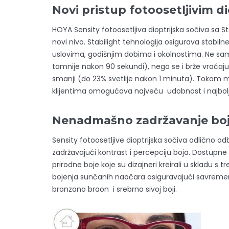
Novi pristup fotoosetljivim d
HOYA Sensity fotoosetljiva dioptrijska sočiva sa S
novi nivo. Stabilight tehnologija osigurava stabil
uslovima, godišnjim dobima i okolnostima. Ne sa
tamnije nakon 90 sekundi), nego se i brže vraćaju 
smanji (do 23% svetlije nakon 1 minuta). Tokom m
klijentima omogućava najveću udobnost i najbolj
Nenadmašno zadržavanje bo
Sensity fotoosetljive dioptrijska sočiva odlično odbi
zadržavajući kontrast i percepciju boja. Dostupne
prirodne boje koje su dizajneri kreirali u skladu s 
bojenja sunčanih naočara osiguravajući savremen
bronzano braon i srebrno sivoj boji.