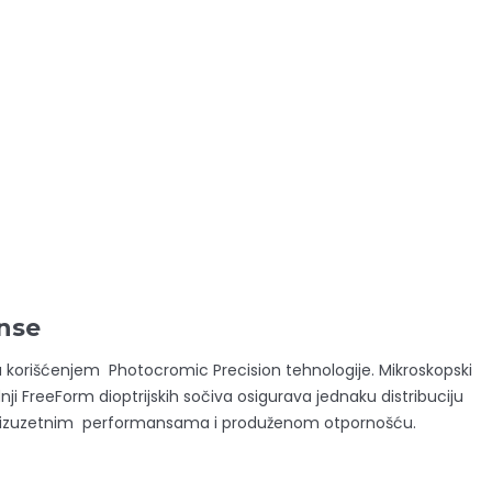
nse
 su korišćenjem Photocromic Precision tehnologije. Mikroskopski
i FreeForm dioptrijskih sočiva osigurava jednaku distribuciju
ući izuzetnim performansama i produženom otpornošću.