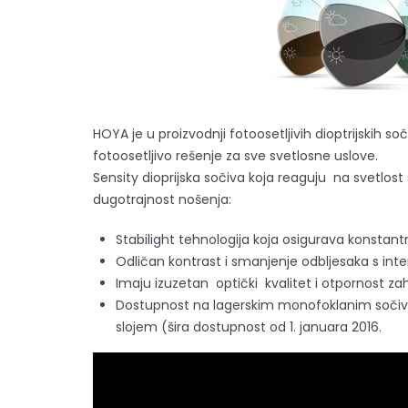
HOYA je u proizvodnji fotoosetljivih dioptrijskih s
fotoosetljivo rešenje za sve svetlosne uslove.
Sensity dioprijska sočiva koja reaguju na svetlost
dugotrajnost nošenja:
Stabilight tehnologija koja osigurava konsta
Odličan kontrast i smanjenje odbljesaka s int
Imaju izuzetan optički kvalitet i otpornost za
Dostupnost na lagerskim monofoklanim sočivima
slojem (šira dostupnost od 1. januara 2016.