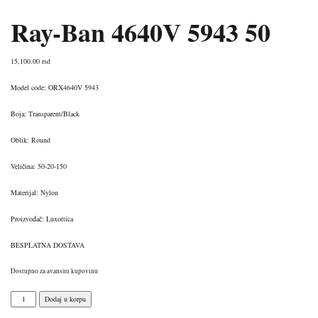
Ray-Ban 4640V 5943 50
15,100.00
rsd
Model code: ORX4640V 5943
Boja: Transparent/Black
Oblik: Round
Veličina: 50-20-150
Materijal: Nylon
Proizvođač: Luxottica
BESPLATNA DOSTAVA
Dostupno za avansnu kupovinu
Ray-
Dodaj u korpu
Ban