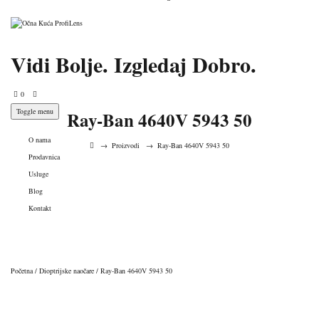
Vidi Bolje. Izgledaj Dobro.
0
Toggle menu
Ray-Ban 4640V 5943 50
O nama
→
Proizvodi
→
Ray-Ban 4640V 5943 50
Prodavnica
Usluge
Blog
Kontakt
Početna
/
Dioptrijske naočare
/ Ray-Ban 4640V 5943 50