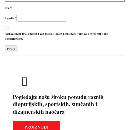
Ime
*
E-pošta
*
Sačuvaj moje ime, e-poštu i veb mesto u ovom pregledaču veba za sledeći put kada
komentarišem.
Pogledajte našu široku ponudu raznih
dioptrijskih, sportskih, sunčanih i
dizajnerskih
naočara
PROIZVODI