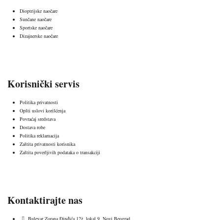
Dioptrijske naočare
Sunčane naočare
Sportske naočare
Dizajnerske naočare
Korisnički servis
Politika privatnosti
Opšti uslovi korišćenja
Povraćaj sredstava
Dostava robe
Politika reklamacija
Zaštita privatnosti korisnika
Zaštita poverljivih podataka o transakciji
Kontaktirajte nas
Bulevar Zorana Đinđića 12ž, lokal 9, Novi Beograd