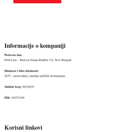
Informacije o kompaniji
Poslovno ime:
Profi-Lens – Bulevar Zorana Đinđića 12ž, Novi Beograd
Delatnost i šifra delatnosti:
2670 – proizvodnja i prodaja optičkih instrumenata
Matični broj:
20224070
PIB:
104723399
Korisni linkovi