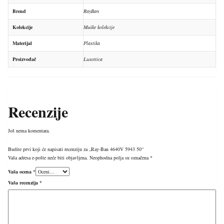
Brend
RayBan
Kolekcije
Muške kolekcije
Materijal
Plastika
Proizvođač
Luxottica
Recenzije
Još nema komentara.
Budite prvi koji će napisati recenziju za „Ray-Ban 4640V 5943 50“
Vaša adresa e-pošte neće biti objavljena.
Neophodna polja su označena
*
Vaša ocena
*
Vaša recenzija
*