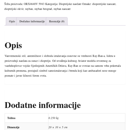
4640V
Šifra proizvoda:
ORX4640V 5943
Kategorija:
Dioptrijske naočare
Oznake:
diopotrijske naocare
,
5943
dioptrijski okvir
,
rayban
,
rayban beograd
,
rayban naocare
50
količina
Opis
Dodatne informacije
Recenzije (0)
Opis
Vanvremenski stil, autentičnost i sloboda izražavanja osnovne su vrednosti Ray-Ban-a, lidera u
proizvodnji naočara za sunce i dioptriju. Od uvođenja kultnog Aviator modela stvorenog za
vazduhoplovce vojske Sjedinjenih Američkih Država, Ray-Ban se svrstao na samom vrhu pokretača
kulturnih promena, postajući simbol samoizražavanja i brenda koji kao ambasadori nose mnoge
poznate i javne ličnosti širom sveta.
Dodatne informacije
Težina
0.250 kg
Dimenzije
20 × 10 × 5 cm