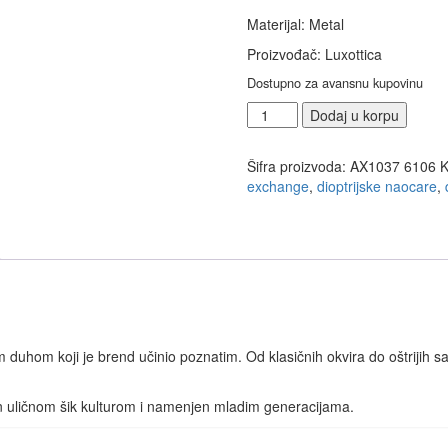
Materijal: Metal
Proizvođač: Luxottica
Dostupno za avansnu kupovinu
Armani
Dodaj u korpu
Exchange
1037
Šifra proizvoda:
AX1037 6106
K
6106
exchange
,
dioptrijske naocare
,
55
količina
duhom koji je brend učinio poznatim. Od klasičnih okvira do oštrijih sa
n uličnom šik kulturom i namenjen mladim generacijama.