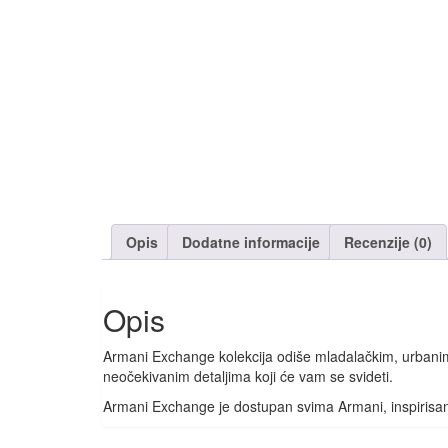
Opis
Dodatne informacije
Recenzije (0)
Opis
Armani Exchange kolekcija odiše mladalačkim, urbanim 
neočekivanim detaljima koji će vam se svideti.
Armani Exchange je dostupan svima Armani, inspirisa