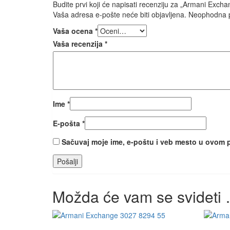
Budite prvi koji će napisati recenziju za „Armani Exc
Vaša adresa e-pošte neće biti objavljena.
Neophodna p
Vaša ocena
*
Vaša recenzija
*
Ime
*
E-pošta
*
Sačuvaj moje ime, e-poštu i veb mesto u ovom 
Možda će vam se svideti