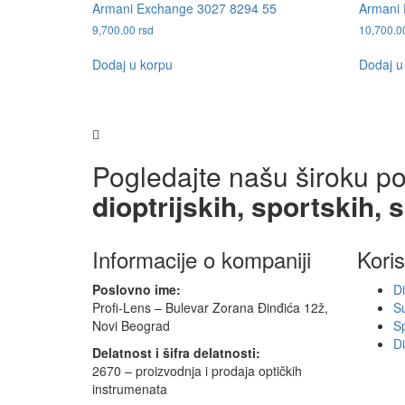
Armani Exchange 3027 8294 55
Armani 
9,700.00
rsd
10,700.
Dodaj u korpu
Dodaj u
Pogledajte našu široku p
dioptrijskih, sportskih, 
Informacije o kompaniji
Koris
Poslovno ime:
Di
Profi-Lens – Bulevar Zorana Đinđića 12ž,
S
Novi Beograd
S
D
Delatnost i šifra delatnosti:
2670 – proizvodnja i prodaja optičkih
instrumenata