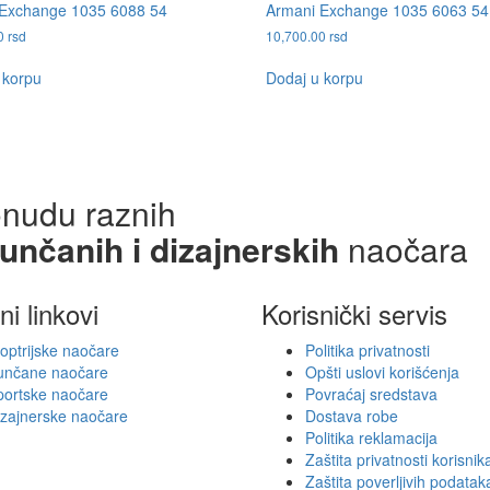
Exchange 1035 6088 54
Armani Exchange 1035 6063 54
00
rsd
10,700.00
rsd
 korpu
Dodaj u korpu
onudu raznih
sunčanih i dizajnerskih
naočara
ni linkovi
Korisnički servis
optrijske naočare
Politika privatnosti
unčane naočare
Opšti uslovi korišćenja
portske naočare
Povraćaj sredstava
izajnerske naočare
Dostava robe
Politika reklamacija
Zaštita privatnosti korisnik
Zaštita poverljivih podatak