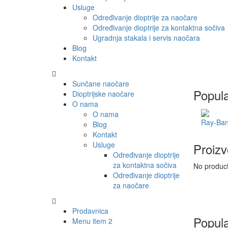
Usluge
Određivanje dioptrije za naočare
Određivanje dioptrije za kontaktna sočiva
Ugradnja stakala i servis naočara
Blog
Kontakt
Sunčane naočare
Popula
Dioptrijske naočare
O nama
O nama
Ray-Ban
Blog
Kontakt
Usluge
Proizv
Određivanje dioptrije
za kontaktna sočiva
No produc
Određivanje dioptrije
za naočare
Prodavnica
Popula
Menu item 2