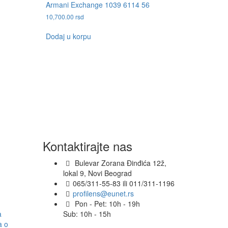
Armani Exchange 1039 6114 56
10,700.00
rsd
Dodaj u korpu
Kontaktirajte nas
Bulevar Zorana Đinđića 12ž,
lokal 9, Novi Beograd
065/311-55-83 ili 011/311-1196
profilens@eunet.rs
Pon - Pet: 10h - 19h
a
Sub: 10h - 15h
a o