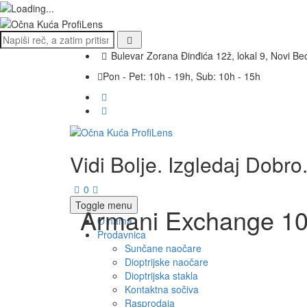
Bulevar Zorana Đinđića 12ž, lokal 9, Novi B
Pon - Pet: 10h - 19h, Sub: 10h - 15h
Vidi Bolje. Izgledaj Dobro
0
Toggle menu
Armani Exchange 10
O nama
Prodavnica
Sunčane naočare
Dioptrijske naočare
Dioptrijska stakla
Kontaktna sočiva
Rasprodaja