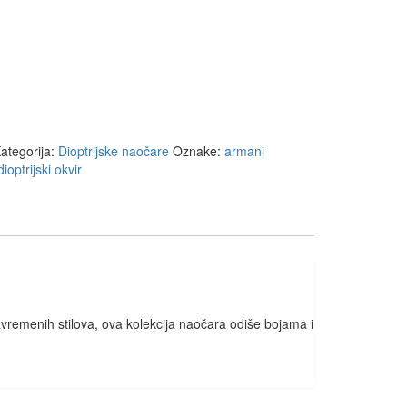
ategorija:
Dioptrijske naočare
Oznake:
armani
dioptrijski okvir
vremenih stilova, ova kolekcija naočara odiše bojama i