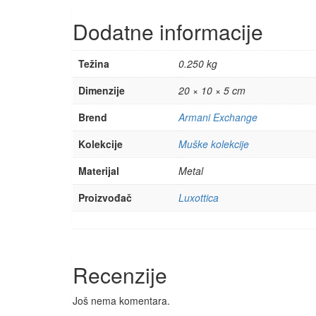
Dodatne informacije
Težina
0.250 kg
Dimenzije
20 × 10 × 5 cm
Brend
Armani Exchange
Kolekcije
Muške kolekcije
Materijal
Metal
Proizvođač
Luxottica
Recenzije
Još nema komentara.