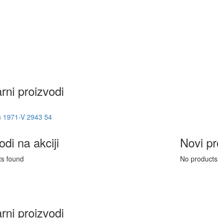
rni proizvodi
 1971-V 2943 54
odi na akciji
Novi pr
ts found
No products
rni proizvodi