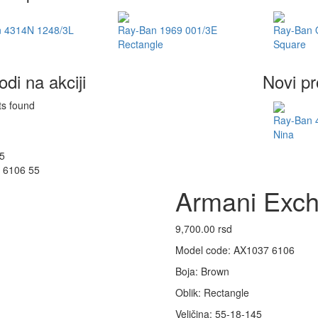
 4314N 1248/3L
Ray-Ban 1969 001/3E
Ray-Ban
Rectangle
Square
odi na akciji
Novi pr
ts found
Ray-Ban 
Nina
5
 6106 55
Armani Exc
9,700.00
rsd
Model code: AX1037 6106
Boja: Brown
Oblik: Rectangle
Veličina: 55-18-145