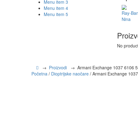
Menu item 3
Menu item 4
Ray-Ban
Menu item 5
Nina
Proizv
No produc
→
Proizvodi
→
Armani Exchange 1037 6106 5
Početna
/
Dioptrijske naočare
/ Armani Exchange 1037