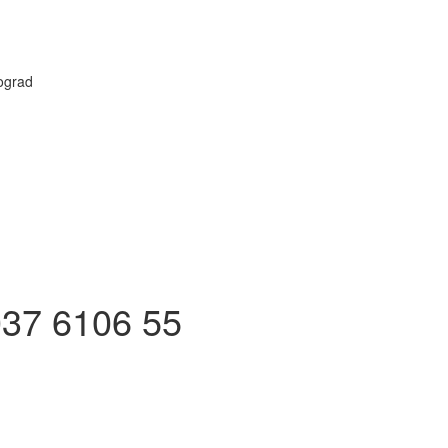
eograd
.
37 6106 55