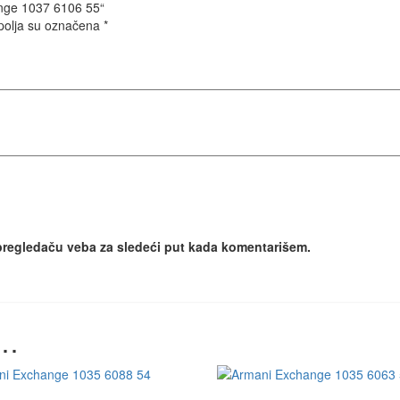
hange 1037 6106 55“
olja su označena
*
pregledaču veba za sledeći put kada komentarišem.
 …