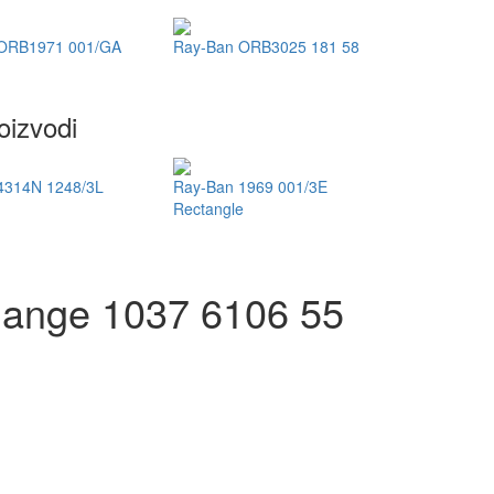
 ORB1971 001/GA
Ray-Ban ORB3025 181 58
oizvodi
4314N 1248/3L
Ray-Ban 1969 001/3E
Rectangle
hange 1037 6106 55