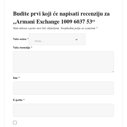
Budite prvi koji će napisati recenziju za
„Armani Exchange 1009 6037 53“
Vaša adresa e-pošte neće biti objavljena.
Neophodna polja su označena
*
Vaša ocena
*
Oceni…
Vaša recenzija
*
Ime
*
E-pošta
*