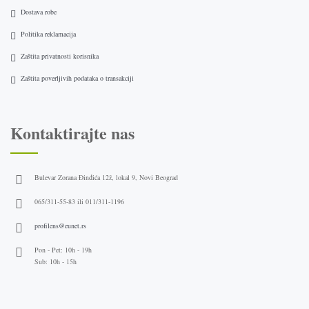
Dostava robe
Politika reklamacija
Zaštita privatnosti korisnika
Zaštita poverljivih podataka o transakciji
Kontaktirajte nas
Bulevar Zorana Đinđića 12ž, lokal 9, Novi Beograd
065/311-55-83 ili 011/311-1196
profilens@eunet.rs
Pon - Pet: 10h - 19h
Sub: 10h - 15h