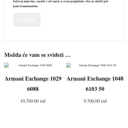
Sačuvaj moje ime, e-poštu i veb mesto u ovom pregledaču veba za sledeći put
kada komentarišem.
Možda će vam se svideti …
Armani Exchange 1029
Armani Exchange 1048
6088
6103 50
10,700.00
rsd
9,700.00
rsd
DODAJ U KORPU
DODAJ U KORPU