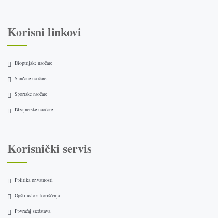
Korisni linkovi
Dioptrijske naočare
Sunčane naočare
Sportske naočare
Dizajnerske naočare
Korisnički servis
Politika privatnosti
Opšti uslovi korišćenja
Povraćaj sredstava