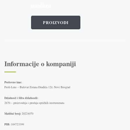
naočara
PROIZVODI
Informacije o kompaniji
Poslovno ime:
Profi-Lens – Bulevar Zorana Đinđića 12ž, Novi Beograd
Delatnost i šifra delatnosti:
2670 – proizvodnja i prodaja optičkih instrumenata
Matični broj:
20224070
PIB:
104723399