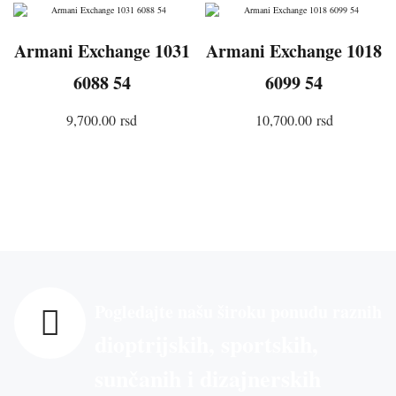
Armani Exchange 1031
Armani Exchange 1018
6088 54
6099 54
9,700.00
rsd
10,700.00
rsd
DODAJ U KORPU
DODAJ U KORPU
Pogledajte našu široku ponudu raznih
dioptrijskih, sportskih,
sunčanih i dizajnerskih