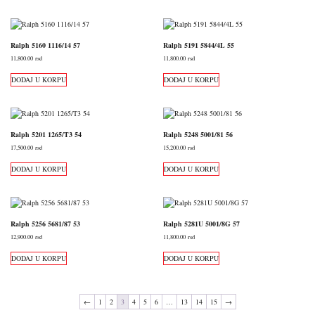
Ralph 5160 1116/14 57
Ralph 5191 5844/4L 55
11,800.00
rsd
11,800.00
rsd
DODAJ U KORPU
DODAJ U KORPU
Ralph 5201 1265/T3 54
Ralph 5248 5001/81 56
17,500.00
rsd
15,200.00
rsd
DODAJ U KORPU
DODAJ U KORPU
Ralph 5256 5681/87 53
Ralph 5281U 5001/8G 57
12,900.00
rsd
11,800.00
rsd
DODAJ U KORPU
DODAJ U KORPU
←
1
2
3
4
5
6
…
13
14
15
→