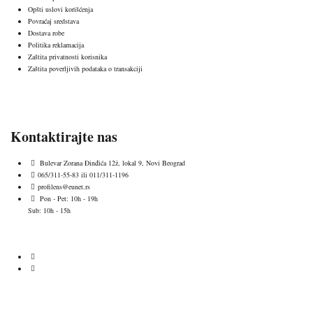
Opšti uslovi korišćenja
Povraćaj sredstava
Dostava robe
Politika reklamacija
Zaštita privatnosti korisnika
Zaštita poverljivih podataka o transakciji
Kontaktirajte nas
Bulevar Zorana Đinđića 12ž, lokal 9, Novi Beograd
065/311-55-83 ili 011/311-1196
profilens@eunet.rs
Pon - Pet: 10h - 19h
Sub: 10h - 15h