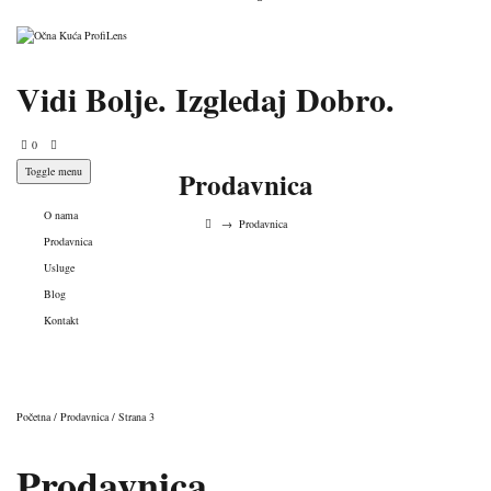
Vidi Bolje. Izgledaj Dobro.
0
Toggle menu
Prodavnica
O nama
→
Prodavnica
Prodavnica
Usluge
Blog
Kontakt
Početna
/
Prodavnica
/ Strana 3
Prodavnica