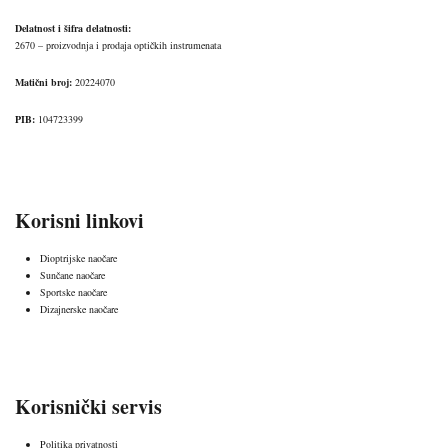
Delatnost i šifra delatnosti:
2670 – proizvodnja i prodaja optičkih instrumenata
Matični broj:
20224070
PIB:
104723399
Korisni linkovi
Dioptrijske naočare
Sunčane naočare
Sportske naočare
Dizajnerske naočare
Korisnički servis
Politika privatnosti