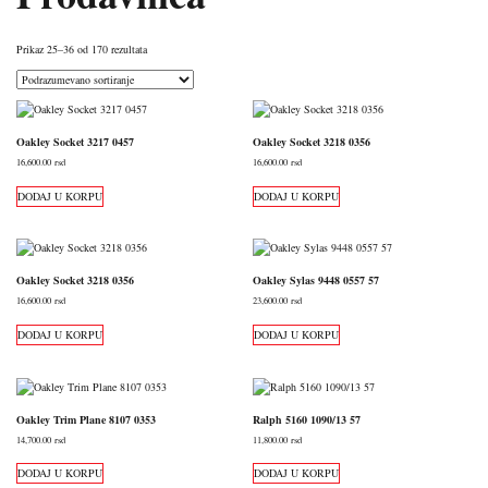
Prikaz 25–36 od 170 rezultata
Oakley Socket 3217 0457
Oakley Socket 3218 0356
16,600.00
rsd
16,600.00
rsd
DODAJ U KORPU
DODAJ U KORPU
Oakley Socket 3218 0356
Oakley Sylas 9448 0557 57
16,600.00
rsd
23,600.00
rsd
DODAJ U KORPU
DODAJ U KORPU
Oakley Trim Plane 8107 0353
Ralph 5160 1090/13 57
14,700.00
rsd
11,800.00
rsd
DODAJ U KORPU
DODAJ U KORPU