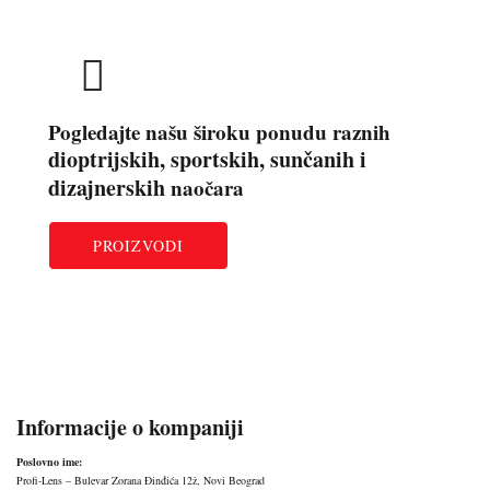
Pogledajte našu široku ponudu raznih
dioptrijskih, sportskih, sunčanih i
dizajnerskih
naočara
PROIZVODI
Informacije o kompaniji
Poslovno ime:
Profi-Lens – Bulevar Zorana Đinđića 12ž, Novi Beograd